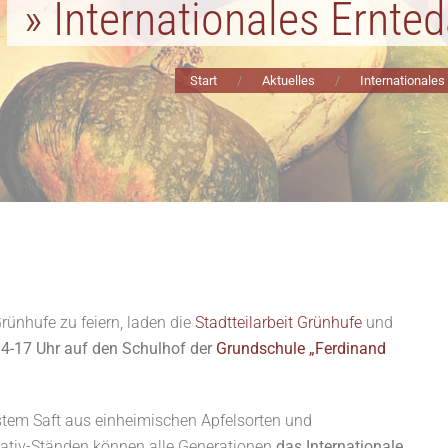
» Internationales Ernte
Start
Aktuelles
Internationale
rünhufe zu feiern, laden die
Stadtteilarbeit Grünhufe
und
4-17 Uhr auf den Schulhof der
Grundschule „Ferdinand
stem Saft aus einheimischen Apfelsorten und
reativ-Ständen können alle Generationen
das Internationale